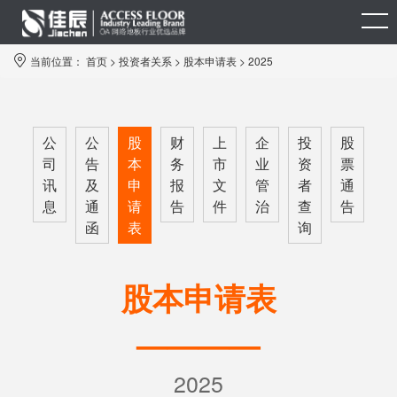
当前位置：
首页
>
投资者关系
>
股本申请表
>
2025
公
公
股
财
上
企
投
股
司
告
本
务
市
业
资
票
讯
及
申
报
文
管
者
通
息
通
请
告
件
治
查
告
函
表
询
股本申请表
————
2025