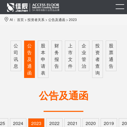
At：
首页
>
投资者关系
>
公告及通函
>
2023
公
公
股
财
上
企
投
股
司
告
本
务
市
业
资
票
讯
及
申
报
文
管
者
通
息
通
请
告
件
治
查
告
函
表
询
公告及通函
————
25
2024
2023
2022
2021
2020
2019
20