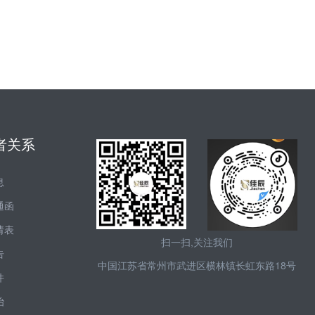
者关系
息
通函
请表
扫一扫,关注我们
告
中国江苏省常州市武进区横林镇长虹东路18号
件
治