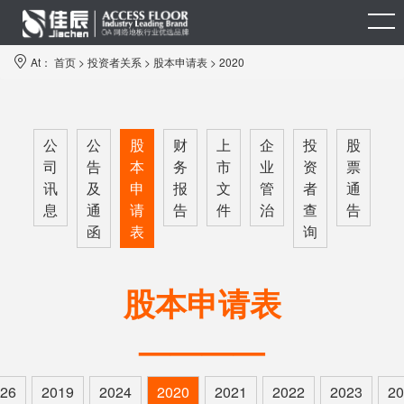
At：
首页
>
投资者关系
>
股本申请表
>
2020
公
公
股
财
上
企
投
股
司
告
本
务
市
业
资
票
讯
及
申
报
文
管
者
通
息
通
请
告
件
治
查
告
函
表
询
股本申请表
————
26
2019
2024
2020
2021
2022
2023
20