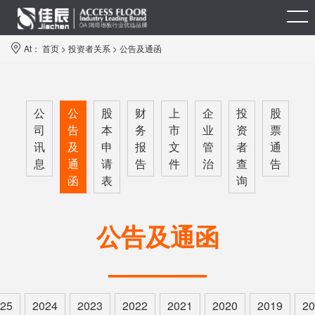
At：
首页
>
投资者关系
>
公告及通函
公
公
股
财
上
企
投
股
司
告
本
务
市
业
资
票
讯
及
申
报
文
管
者
通
息
通
请
告
件
治
查
告
函
表
询
公告及通函
————
25
2024
2023
2022
2021
2020
2019
20